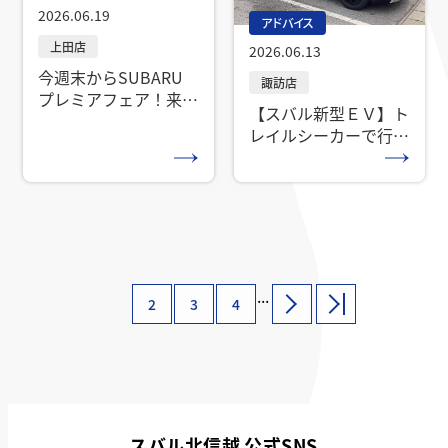
2026.06.19
アドバイス
2026.06.13
今週末からSUBARU
プレミアフェア！来週
【スバル新型ＥＶ】ト
末はお客様感謝ディ！
レイルシーカーで行
く！辰野町～富山・安
房峠越えロングドライ
ブインプレッション
...
2
3
4
スバル北信越 公式SNS