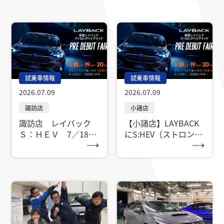
試乗車情報
試乗車情報
2026.07.09
2026.07.09
諏訪店 レイバック
【小諸店】LAYBACK
Ｓ：ＨＥＶ 7／18か
にS:HEV（ストロング
ら試乗車をご用意して
ハイブリッド）が登
います。ぜひスタッフ
場！7/18から試乗ス
まで！
タート