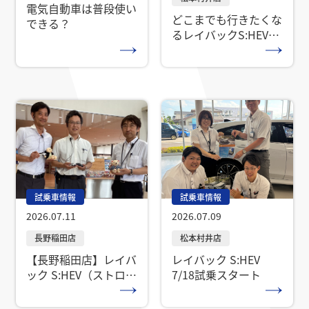
電気自動車は普段使い
どこまでも行きたくな
できる？
るレイバックS:HEV試
乗車到着！
（Premium Black
S:HEV EX）
試乗車情報
試乗車情報
2026.07.11
2026.07.09
【長野稲田店】レイバ
レイバック S:HEV
ック S:HEV（ストロン
7/18試乗スタート
グハイブリッド）試乗
車登場