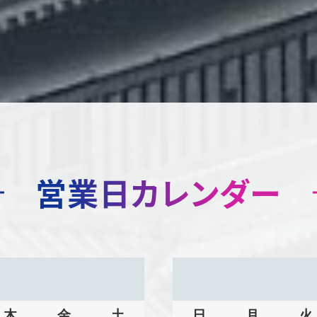
営業日カレンダー
木
金
土
日
月
火