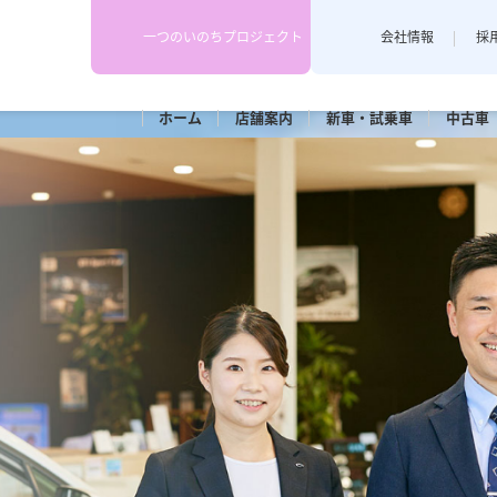
一つのいのちプロジェクト
会社情報
採
ホーム
店舗
案内
新車・
試乗車
中古車
スタッフブログ
各店舗のスタッフがカーライフや
里店
長野稲田店
耳寄り情報を配信しています。
車検
メンテナンス
ポット長野
カースポット上田(上田店併設)
クニカルセンター
部品センター(上田店併設)
小諸店