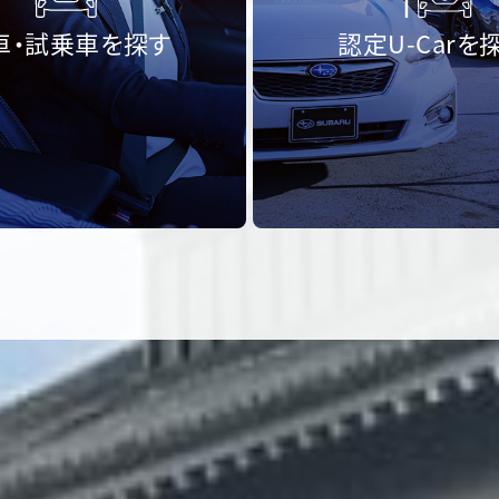
車・試乗車を探す
認定U-Carを