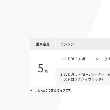
乗車
定員
エンジン
2.0L DOHC 直噴＋
モーター（e-B
5
名
2.5L DOHC 直噴＋
2モーター［e-
（ストロングハイブリッド）］
＊：（ ）はAWDの数値になります。