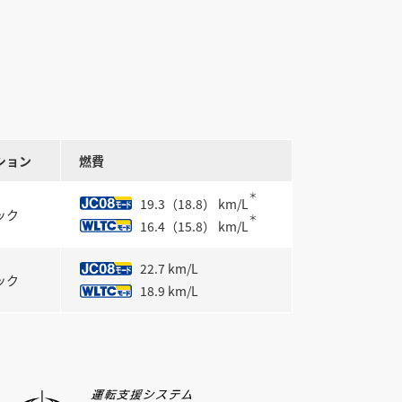
ション
燃費
＊
19.3（18.8） km/L
ック
＊
16.4（15.8） km/L
22.7 km/L
ック
18.9 km/L