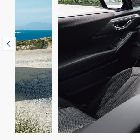
スバル北信越
北信エ
信州エリア
販売協力店