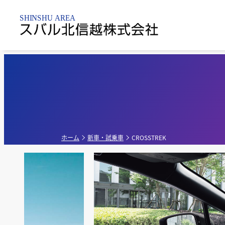
東北信地区
新車販売店
乗用車
点検整備・
パーツ
長野若
軽自動車
上田店
点検
ホーム
新車・試乗車
CROSSTREK
中古車販売店
カース
整備・部品
長野テ
新車・中古車
中野店
販売店