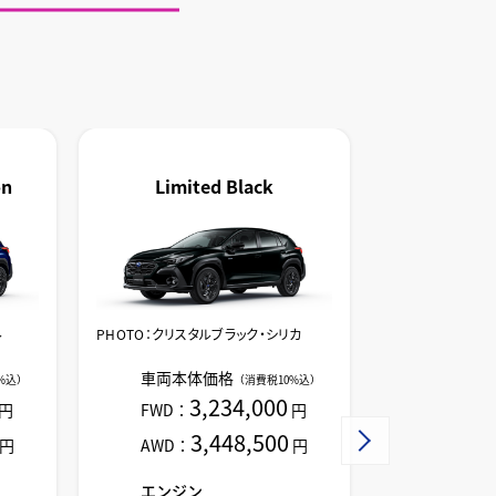
on
Limited Black
Premi
ル
PHOTO：クリスタルブラック・シリカ
PHOTO:シトロ
色）
車両本体価格
%込）
（消費税10%込）
車両本体
3,234,000
円
FWD：
円
3,833
3,448,500
円
AWD：
円
エンジン
エンジン