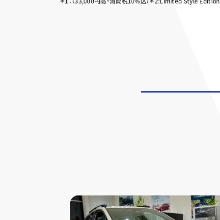
＊1：（33,000円高・消費税10%込）＊2:Limited Style E