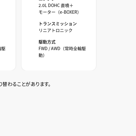
2.5L D
2.0L DOHC 直噴＋
2モーター
）
モーター（e-BOXER）
トロング
トランスミッション
トランス
リニアトロニック
リニアト
駆動方式
駆動方式
輪駆
FWD / AWD（常時全輪駆
AWD（
動）
り替わることがあります。