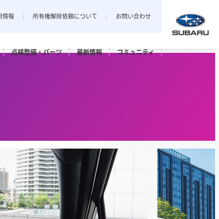
用情報
所有権解除依頼について
お問い合わせ
点検整備・
パーツ
最新
情報
コミュニティ
中南信地区
（飯田地区、下伊那地区を除く）
私とスバル
信州エリアでおクルマをご購入
松本村井店
されたお客様のフォトギャラリー。
松本インター店
パーツ
点検パック・
保証延長プラン
G-PARK松本
諏訪店
伊那店