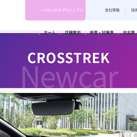
一つのいのちプロジェクト
会社情報
採
ホーム
店舗
案内
新車・
試乗車
中古車
スタッフブログ
CROSSTREK
各店舗のスタッフがカーライフや
里店
長野稲田店
Newcar
耳寄り情報を配信しています。
車検
メンテナンス
ポット長野
カースポット上田(上田店併設)
クニカルセンター
部品センター(上田店併設)
小諸店