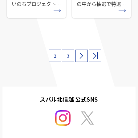
いのちプロジェクト】
の中から抽選で特選グ
車両貸与式を行いまし
ルメをプレゼント！ミ
た
ニ感謝デイ＆BEV体験
会
2
3
スバル北信越 公式SNS