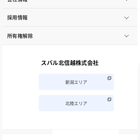
採用情報
所有権解除
スバル北信越株式会社
新潟エリア
北陸エリア