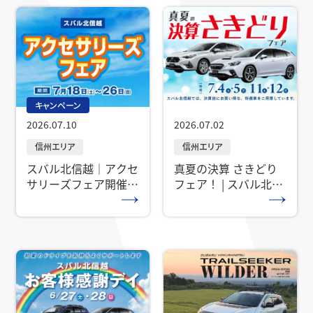
キャンペーン
2026.07.10
2026.07.02
信州エリア
信州エリア
スバル北信越｜アクセ
真夏の決算 さきどり
サリーズフェア開催
フェア！ | スバル北信
7/18(土)～26(日)
越