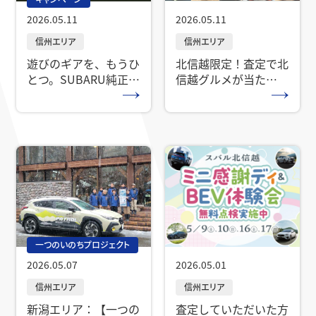
2026.05.11
2026.05.11
信州エリア
信州エリア
遊びのギアを、もうひ
北信越限定！査定で北
とつ。SUBARU純正オ
信越グルメが当た
プション8万円プレゼ
る！”おくるま鑑定
ント実施中！
団”実施中
一つのいのちプロジェクト
2026.05.07
2026.05.01
信州エリア
信州エリア
新潟エリア：【一つの
査定していただいた方