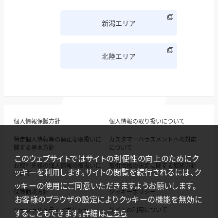
新潟エリア
北陸エリア
個人情報保護方針
個人情報の取り扱いについて
特定個人情報等の適正な取扱いに
カスタマーハラスメントへの対応
関する基本方針
について
このウェブサイトではサイトの利便性の向上のためにク
お取引先様の個人情報の取扱いに
取引価格の決定に関する取組方針
ッキーを利用します。サイトの閲覧を続行されるには、ク
ついて
ッキーの使用にご同意いただきますようお願いします。
保険勧誘方針
クッキーポリシー
お客様のブラウザの設定によりクッキーの機能を無効に
ソーシャルメディアポリシー
サイトの利用について
することもできます。詳細は
こちら